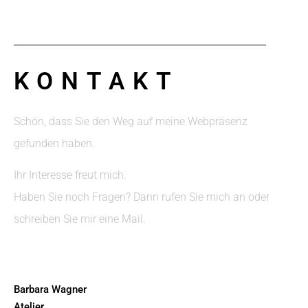
KONTAKT
Schön, dass Sie den Weg auf meine Webpräsenz
gefunden haben.
Ihr Interesse freut mich.
Haben Sie noch Fragen? Dann rufen Sie mich an oder
schreiben Sie mir eine Mail.
Barbara Wagner
Atelier